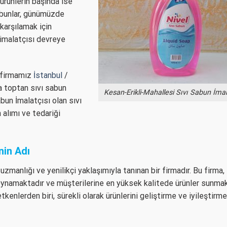
 ürünlerin başında ise
sabunlar, günümüzde
 karşılamak için
 imalatçısı devreye
n firmamız
İstanbul
/
a toptan sıvı sabun
Kesan-Erikli-Mahallesi Sıvı Sabun İmal
bun İmalatçısı olan sıvı
 alımı ve tedariği
nin Adı
zmanlığı ve yenilikçi yaklaşımıyla tanınan bir firmadır. Bu firma,
l oynamaktadır ve müşterilerine en yüksek kalitede ürünler sunmak
kenlerden biri, sürekli olarak ürünlerini geliştirme ve iyileştirme