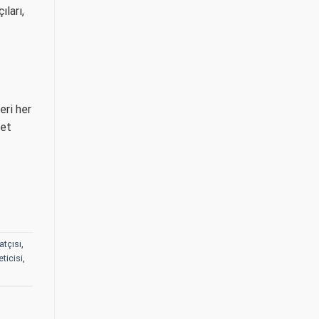
ları,
eri her
ret
atçısı
,
ticisi
,