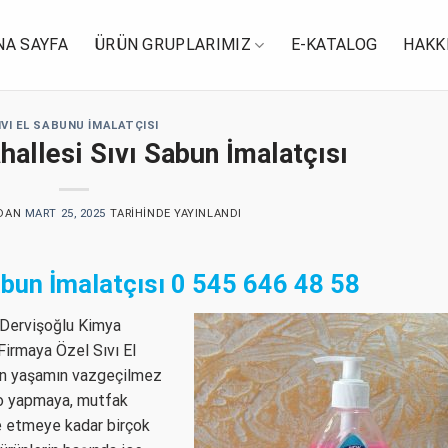
NA SAYFA
ÜRÜN GRUPLARIMIZ
E-KATALOG
HAKK
IVI EL SABUNU İMALATÇISI
allesi Sıvı Sabun İmalatçısı
DAN
MART 25, 2025
TARIHINDE YAYINLANDI
abun İmalatçısı
0 545 646 48 58
Dervişoğlu Kimya
Firmaya Özel Sıvı El
ern yaşamın vazgeçilmez
nyo yapmaya, mutfak
e etmeye kadar birçok