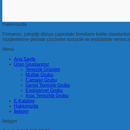
Hakkımızda
Firmamız, çalıştığı dünya çapındaki firmaların kalite standart
müşterilerine yerinde çözümler sunarak ve endüstride verimi ar
Menü
Ana Sayfa
Ürün Gruplarımız
Temizlik Ürünleri
Mutfak Grubu
Çamaşır Grubu
Genel Temizlik Grubu
Endüstriyel Grubu
Araç Temizliği Grubu
E-Katalog
Hakkımızda
İletişim
İletişim