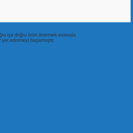
doğru işe doğru ürün önermek esasıyla
 yer edinmeyi başarmıştır.