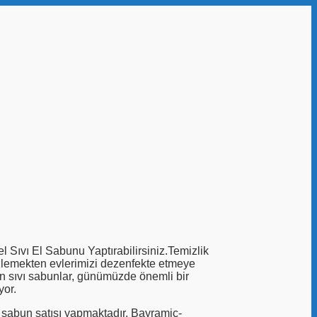
 Sıvı El Sabunu Yaptırabilirsiniz.Temizlik
zlemekten evlerimizi dezenfekte etmeye
nan sıvı sabunlar, günümüzde önemli bir
yor.
 sabun satışı yapmaktadır. Bayramic-