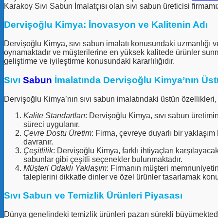
Karakoy Sıvı Sabun İmalatçısı olan sıvı sabun üreticisi firmamız
Dervişoğlu Kimya: İnovasyon ve Kalitenin Adı
Dervişoğlu Kimya, sıvı sabun imalatı konusundaki uzmanlığı ve ye
oynamaktadır ve müşterilerine en yüksek kalitede ürünler sunma
geliştirme ve iyileştirme konusundaki kararlılığıdır.
Sıvı
Sabun
İmalatında Dervişoğlu Kimya’nın Üstü
Dervişoğlu Kimya’nın sıvı sabun imalatındaki üstün özellikleri, 
Kalite Standartları
: Dervişoğlu Kimya, sıvı sabun üretimind
süreci uygulanır.
Çevre Dostu Üretim
: Firma, çevreye duyarlı bir yaklaşı
davranır.
Çeşitlilik
: Dervişoğlu Kimya, farklı ihtiyaçları karşılayac
sabunlar gibi çeşitli seçenekler bulunmaktadır.
Müşteri Odaklı Yaklaşım
: Firmanın müşteri memnuniyetine
taleplerini dikkatle dinler ve özel ürünler tasarlamak ko
Sıvı Sabun ve Temizlik Ürünleri Piyasası
Dünya genelindeki temizlik ürünleri pazarı sürekli büyümektedi