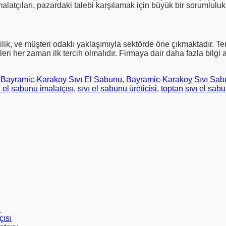
latçıları, pazardaki talebi karşılamak için büyük bir sorumluluk 
ilik, ve müşteri odaklı yaklaşımıyla sektörde öne çıkmaktadır. Tem
leri her zaman ilk tercih olmalıdır. Firmaya dair daha fazla bilg
d
Bayramic-Karakoy Sıvı El Sabunu
,
Bayramic-Karakoy Sıvı Sabu
ı el sabunu imalatçısı
,
sıvı el sabunu üreticisi
,
toptan sıvı el sab
ı
ısı