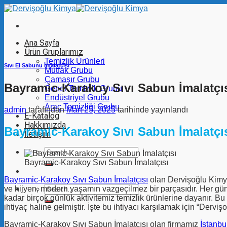
İçeriğe
atla
Ana Sayfa
Ürün Gruplarımız
Temizlik Ürünleri
Sıvı El Sabunu İmalatçısı
Mutfak Grubu
Çamaşır Grubu
Bayramic-Karakoy Sıvı Sabun İmalatçı
Genel Temizlik Grubu
Endüstriyel Grubu
Araç Temizliği Grubu
admin
tarafından
Mart 25, 2025
tarihinde yayınlandı
E-Katalog
Hakkımızda
Bayramic-Karakoy Sıvı Sabun İmalatçı
İletişim
Search
for:
Bayramic-Karakoy Sıvı Sabun İmalatçısı
Bayramic-Karakoy Sıvı Sabun İmalatçısı
olan Dervişoğlu Kimya
Search
ve hijyen, modern yaşamın vazgeçilmez bir parçasıdır. Her gü
for:
kadar birçok günlük aktivitemiz temizlik ürünlerine dayanır. Bu
ihtiyaç haline gelmiştir. İşte bu ihtiyacı karşılamak için “Dervi
Bayramic-Karakoy Sıvı Sabun İmalatçısı olan firmamız
İstanbu