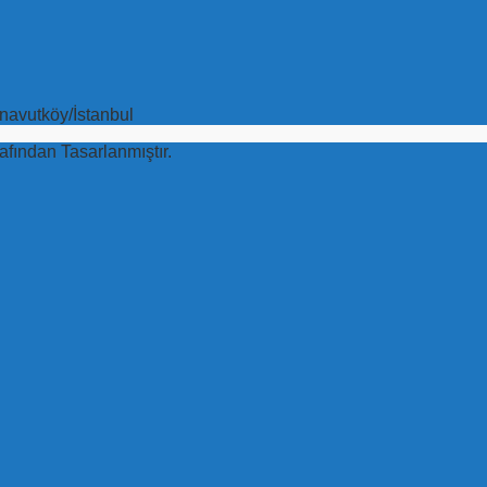
navutköy/İstanbul
afından Tasarlanmıştır.