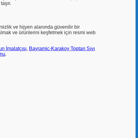
taşır.
izlik ve hijyen alanında güvenilir bir
i almak ve ürünlerini keşfetmek için resmi web
n İmalatçısı
,
Bayramic-Karakoy Toptan Sıvı
unu
.