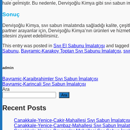
hale gelmiştir. Bu nedenle, Dervişoğlu Kimya gibi sıvı sabun ima
Sonuç
Dervişoğlu Kimya, sıvı sabun imalatında sağladığı kalite, çeşitl
partner arayanlar için, Dervişoğlu Kimya’nın ürünleri ve hizmet
sitesini ziyaret edebilirsiniz.
This entry was posted in
Sıvı El Sabunu İmalatçısı
and tagge
Sabunu
,
Bayramic-Karakoy Toptan Sıvı Sabunu İmalatçısı
,
sıv
admin
Bayramic-Karaibrahimler Sıvı Sabun İmalatçısı
Bayramic-Karincali Sıvı Sabun İmalatçısı
Ara
Ara
Recent Posts
Canakkale-Yenice-Cakir-Mahallesi Sıvı Sabun İmalatçıs
Canakkale-Yenice-Cambaz-Mahallesi Sıvı Sabun İmalatç