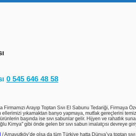
sı
sı
0 545 646 48 58
 Firmamızı Arayıp Toptan Sıvı El Sabunu Tedariği, Firmaya Özel
n ellerimizi yıkamaktan banyo yapmaya, mutfak gereçlerini temi
 ürünlerin başında ise sıvı sabunlar gelir. Hijyen ve rahatlık su
şoğlu Kimya” gibi önde gelen bir sıvı sabun imalatçısı devreye giri
l
/ Arnavutköy’de olsa da tüm Türkiye hatta Dünya’ya toptan sıvı