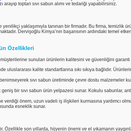
ı arayıp toptan sıvı sabun alımı ve tedariği yapabilirsiniz.
nilikçi yaklaşımıyla tanınan bir firmadır. Bu firma, temizlik ürün
ktadır. Dervişoğlu Kimya’nın başarısının ardındaki temel etkenle
n Özellikleri
müşterilerine sunulan ürünlerin kalitesini ve güvenliğini garanti e
e uluslararası kalite standartlarına sıkı sıkıya bağlıdır. Ürünlerin
m benimseyerek sıvı sabun üretiminde çevre dostu malzemeler kul
ak geniş bir sıvı sabun ürün yelpazesi sunar. Kokulu sabunlar, an
 verdiği önem, uzun vadeli iş ilişkileri kurmasına yardımcı olmu
nusunda esneklik sunar.
r. Özellikle son yıllarda, hijyenin önemi ve el yıkamanın yaygı