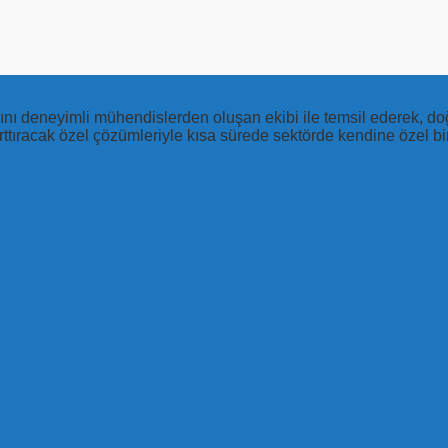
larını deneyimli mühendislerden oluşan ekibi ile temsil ederek, 
ttıracak özel çözümleriyle kısa sürede sektörde kendine özel bir