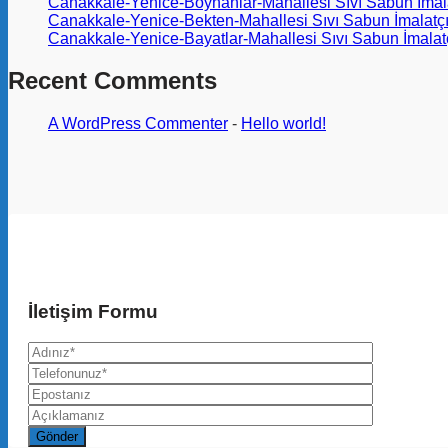
Canakkale-Yenice-Boynanlar-Mahallesi Sıvı Sabun İmala
Canakkale-Yenice-Bekten-Mahallesi Sıvı Sabun İmalatçı
Canakkale-Yenice-Bayatlar-Mahallesi Sıvı Sabun İmalatç
Recent Comments
A WordPress Commenter
-
Hello world!
İletişim Formu