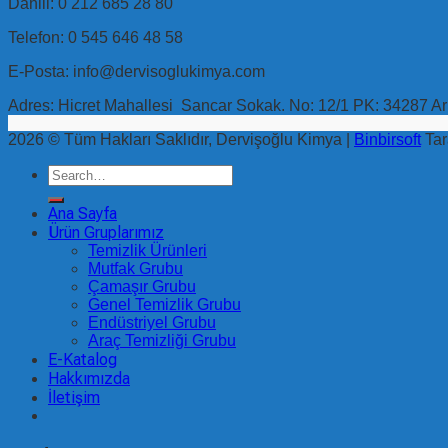
Dahili: 0 212 685 28 80
Telefon: 0 545 646 48 58
E-Posta: info@dervisoglukimya.com
Adres: Hicret Mahallesi Sancar Sokak. No: 12/1 PK: 34287 Ar
2026 © Tüm Hakları Saklıdır, Dervişoğlu Kimya |
Binbirsoft
Tar
Search
for:
Ana Sayfa
Ürün Gruplarımız
Temizlik Ürünleri
Mutfak Grubu
Çamaşır Grubu
Genel Temizlik Grubu
Endüstriyel Grubu
Araç Temizliği Grubu
E-Katalog
Hakkımızda
İletişim