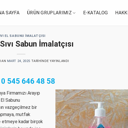
NA SAYFA
ÜRÜN GRUPLARIMIZ
E-KATALOG
HAKK
IVI EL SABUNU İMALATÇISI
 Sıvı Sabun İmalatçısı
DAN
MART 24, 2025
TARIHINDE YAYINLANDI
ı
0 545 646 48 58
ya Firmamızı Arayıp
 El Sabunu
mın vazgeçilmez bir
yapmaya, mutfak
e etmeye kadar birçok