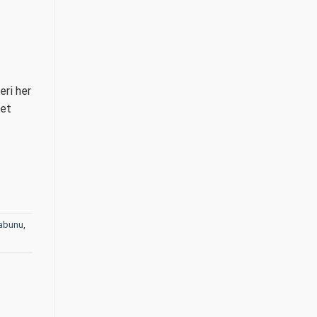
eri her
ret
Sabunu
,