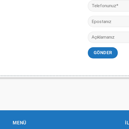
MENÜ
İ