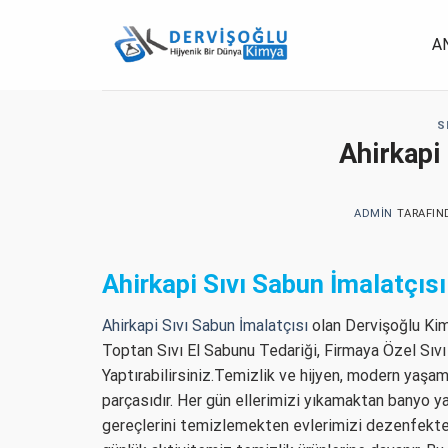
İçeriğe
atla
A
S
Ahirkapi
ADMIN
TARAFIN
Ahirkapi Sıvı Sabun İmalatçıs
Ahirkapi Sıvı Sabun İmalatçısı
olan Dervişoğlu Kim
Toptan Sıvı El Sabunu Tedariği, Firmaya Özel Sıvı
Yaptırabilirsiniz.Temizlik ve hijyen, modern yaşa
parçasıdır. Her gün ellerimizi yıkamaktan banyo 
gereçlerini temizlemekten evlerimizi dezenfekt