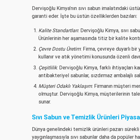
Dervişoğlu Kimya’nın sıvı sabun imalatındaki üstün 
garanti eder. İşte bu üstün özelliklerden bazıları:
Kalite Standartları
: Dervişoğlu Kimya, sıvı sabu
Ürünlerinin her aşamasında titiz bir kalite kontr
Çevre Dostu Üretim
: Firma, çevreye duyarlı b
kullanır ve atık yönetimi konusunda özenli davr
Çeşitlilik
: Dervişoğlu Kimya, farklı ihtiyaçları k
antibakteriyel sabunlar, sızdırmaz ambalajlı sa
Müşteri Odaklı Yaklaşım
: Firmanın müşteri mem
olmuştur. Dervişoğlu Kimya, müşterilerinin tal
sunar.
Sıvı Sabun ve Temizlik Ürünleri Piyasa
Dünya genelindeki temizlik ürünleri pazarı sürekli
yaygınlaşmasıyla sıvı sabunlar daha da popüler hal