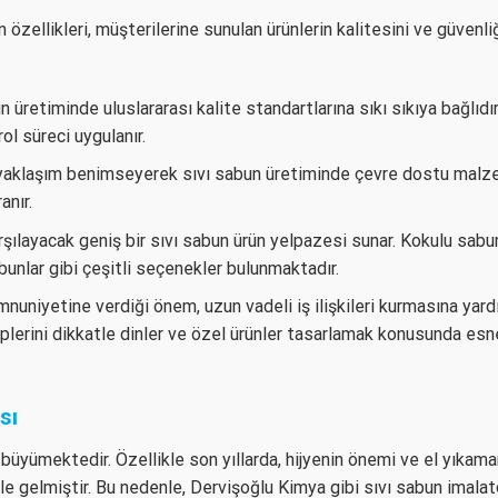
özellikleri, müşterilerine sunulan ürünlerin kalitesini ve güvenliğ
n üretiminde uluslararası kalite standartlarına sıkı sıkıya bağlıdır
ol süreci uygulanır.
ir yaklaşım benimseyerek sıvı sabun üretiminde çevre dostu malz
anır.
arşılayacak geniş bir sıvı sabun ürün yelpazesi sunar. Kokulu sabun
bunlar gibi çeşitli seçenekler bulunmaktadır.
nuniyetine verdiği önem, uzun vadeli iş ilişkileri kurmasına yard
eplerini dikkatle dinler ve özel ürünler tasarlamak konusunda esn
sı
 büyümektedir. Özellikle son yıllarda, hijyenin önemi ve el yıkama
e gelmiştir. Bu nedenle, Dervişoğlu Kimya gibi sıvı sabun imalatçı