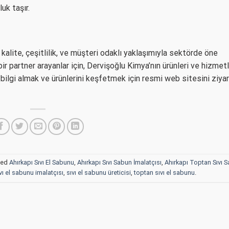
uk taşır.
kalite, çeşitlilik, ve müşteri odaklı yaklaşımıyla sektörde öne
ir partner arayanlar için, Dervişoğlu Kimya’nın ürünleri ve hizmetl
a bilgi almak ve ürünlerini keşfetmek için resmi web sitesini ziya
ged
Ahırkapı Sıvı El Sabunu
,
Ahırkapı Sıvı Sabun İmalatçısı
,
Ahırkapı Toptan Sıvı 
vı el sabunu imalatçısı
,
sıvı el sabunu üreticisi
,
toptan sıvı el sabunu
.