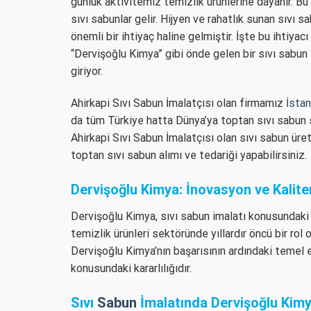
günlük aktivitemiz temizlik ürünlerine dayanır. Bu
sıvı sabunlar gelir. Hijyen ve rahatlık sunan sıvı 
önemli bir ihtiyaç haline gelmiştir. İşte bu ihtiyacı
“Dervişoğlu Kimya” gibi önde gelen bir sıvı sabun
giriyor.
Ahirkapi Sıvı Sabun İmalatçısı olan firmamız
İstan
da tüm Türkiye hatta Dünya’ya toptan sıvı sabun 
Ahirkapi Sıvı Sabun İmalatçısı olan sıvı sabun üret
toptan sıvı sabun alımı ve tedariği yapabilirsiniz.
Dervişoğlu Kimya: İnovasyon ve Kalite
Dervişoğlu Kimya, sıvı sabun imalatı konusundaki u
temizlik ürünleri sektöründe yıllardır öncü bir ro
Dervişoğlu Kimya’nın başarısının ardındaki temel et
konusundaki kararlılığıdır.
Sıvı
Sabun
İmalatında Dervişoğlu Kimya