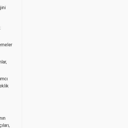
ini
.
emeler
lar,
ımcı
eklik
nın
ları,